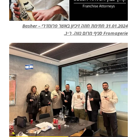
31.01.2024 חתימת חוזה זיכיון באשר פרומז'רי – Basher
Fromagerie סניף מרום נווה, ר״ג.