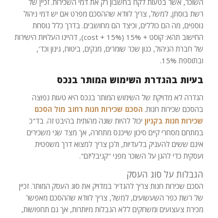
השוכר, אשר בטעות לקח בחשבון רק את דמי השכירות. זכיין של
רשת בוסתן, למשל, צריך לוודא שההסכם מפרט אם יש דמי ניהול
נוספים, מה הם כוללים, וכיצד הם מחושבים. בדרך כלל נוסחת
החישוב תהא: קוסט + 15% (cost + 15%), דהיינו העלויות הישירות
של חברת הניהול, כגון שכר שומרים, מנקים, ביטוח, גינון וכד',
ובתוספת 15%.
בעיות בהגדרת השימוש המותר בנכס
הגדרה לא מדויקת של השימוש המותר בנכס היא טעות נפוצה
בהסכם שכירות חנות.
הסכם שכירות חנות רחוב מול הסכם
שכירות חנות בקניון
יכול להיות שונה מהותית בהיבט זה. בד"כ
במתחם מסחרי קיים סיכון שייכנס מתחרה, אך מצד שני משכירים
אינם ששים להעניק בלעדיות, ולכן צריך למצוא דרך משפטית
ועסקית כדי להגן על השוכר מפני "קניבליזם".
הגבלות על סוג העסק
הסכם שכירות חנות צריך להגדיר במדויק את סוג העסק המותר. זכיין
של רשת כפר השעשועים, למשל, צריך לוודא שההסכם מאפשר
מכירת צעצועים ומשחקים ללא הגבלות מיותרות, אך גם תחפושות,