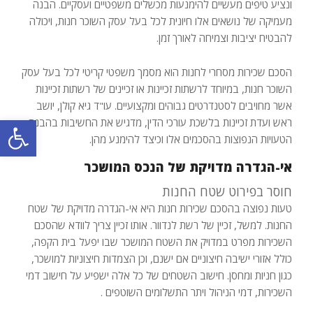
ונציע טיפים מעשיים להימנעות מכשלים משפטיים ועסקיים. הבנה
מעמיקה של נושאים אלו חיונית לכל בעל עסק השוכר חנות, ויכולה
להבטיח יציבות וצמיחה לאורך זמן.
הסכם שכירות מסחרי לחנות הוא מסמך משפטי קריטי לכל בעל עסק
השוכר חנות, במיוחד לרשתות זכיינות או זכיינים של רשתות זכיינות
אשר מחויבים לסטנדרטים גבוהים ומקצועיים. עו"ד גיא קולן, יושב
פתח סרגל
ראש ועדת זכיינות בלשכת עורכי הדין, מדגיש את החשיבות בהבנת
הטעויות הנפוצות בהסכמים אלו וכיצד להימנע מהן.
אי-הגדרה מדויקת של הנכס המושכר
חוסר בפירוט שטח החנות
טעות נפוצה בהסכם שכירות חנות היא אי-הגדרה מדויקת של שטח
החנות. למשל, זכיין של רשת לנדוור. אותו זכיין צריך לוודא שהסכם
השכירות מפרט במדויק את השטח המושכר שבו יפעל בית הקפה,
כולל אזורי ישיבה חיצוניים אם ישנם, וכן הצמדות חיצוניות למושכר,
כגון חניות ומחסן. חישוב השטחים של כל אלה ישפיע על חישוב דמי
השכירות, דמי הניהול ויתר התשלומים השוטפים .