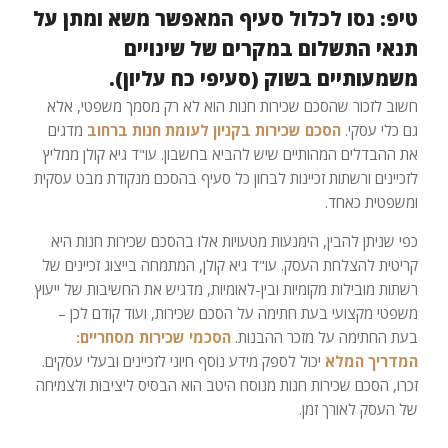
טיפ: נסו לכלול סעיף המאפשר משא ומתן על
תנאי התשלום במקרים של שינויים
משמעותיים בשוק (סעיפי כח עליון).
חשוב לזכור שהסכם שכירות חנות הוא לא רק מסמך משפטי, אלא
גם כלי עסקי.
הסכם שכירות בקניון לעומת חנות ברחוב
מדגים
את ההבדלים המהותיים שיש להביא בחשבון. עו"ד גיא קולן ממליץ
לזכיינים ורשתות זכיינות לבחון כל סעיף בהסכם מנקודת מבט עסקית
ומשפטית כאחד.
כפי שניתן להבין, הימנעות מטעויות אלו בהסכם שכירות חנות היא
קריטית להצלחת העסק. עו"ד גיא קולן, המתמחה בייצוג זכיינים של
רשתות מובילות מקומיות ובין-לאומיות, מדגיש את החשיבות של ייעוץ
משפטי מקצועי בעת חתימה על הסכם שכירות, ועוד קודם לכן –
בעת החתימה על מזכר ההבנות.
הסכמי שכירות מסחריים:
המדריך המלא
יכול לספק מידע נוסף חיוני לזכיינים ובעלי עסקים.
זכרו, הסכם שכירות חנות מנוסח היטב הוא הבסיס ליציבות ולצמיחה
של העסק לאורך זמן.